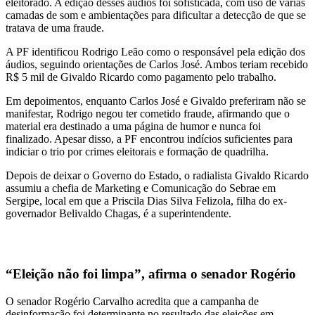
eleitorado. A edição desses áudios foi sofisticada, com uso de várias
camadas de som e ambientações para dificultar a detecção de que se
tratava de uma fraude.
A PF identificou Rodrigo Leão como o responsável pela edição dos
áudios, seguindo orientações de Carlos José. Ambos teriam recebido
R$ 5 mil de Givaldo Ricardo como pagamento pelo trabalho.
Em depoimentos, enquanto Carlos José e Givaldo preferiram não se
manifestar, Rodrigo negou ter cometido fraude, afirmando que o
material era destinado a uma página de humor e nunca foi
finalizado. Apesar disso, a PF encontrou indícios suficientes para
indiciar o trio por crimes eleitorais e formação de quadrilha.
Depois de deixar o Governo do Estado, o radialista Givaldo Ricardo
assumiu a chefia de Marketing e Comunicação do Sebrae em
Sergipe, local em que a Priscila Dias Silva Felizola, filha do ex-
governador Belivaldo Chagas, é a superintendente.
“Eleição não foi limpa”, afirma o senador Rogério
O senador Rogério Carvalho acredita que a campanha de
desinformação foi determinante no resultado das eleições em