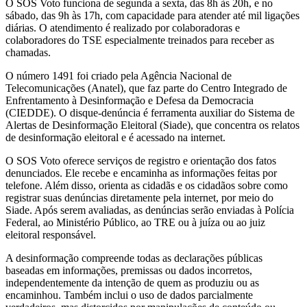
O SOS Voto funciona de segunda a sexta, das 8h às 20h, e no
sábado, das 9h às 17h, com capacidade para atender até mil ligações
diárias. O atendimento é realizado por colaboradoras e
colaboradores do TSE especialmente treinados para receber as
chamadas.
O número 1491 foi criado pela Agência Nacional de
Telecomunicações (Anatel), que faz parte do Centro Integrado de
Enfrentamento à Desinformação e Defesa da Democracia
(CIEDDE). O disque-denúncia é ferramenta auxiliar do Sistema de
Alertas de Desinformação Eleitoral (Siade), que concentra os relatos
de desinformação eleitoral e é acessado na internet.
O SOS Voto oferece serviços de registro e orientação dos fatos
denunciados. Ele recebe e encaminha as informações feitas por
telefone. Além disso, orienta as cidadãs e os cidadãos sobre como
registrar suas denúncias diretamente pela internet, por meio do
Siade. Após serem avaliadas, as denúncias serão enviadas à Polícia
Federal, ao Ministério Público, ao TRE ou à juíza ou ao juiz
eleitoral responsável.
A desinformação compreende todas as declarações públicas
baseadas em informações, premissas ou dados incorretos,
independentemente da intenção de quem as produziu ou as
encaminhou. Também inclui o uso de dados parcialmente