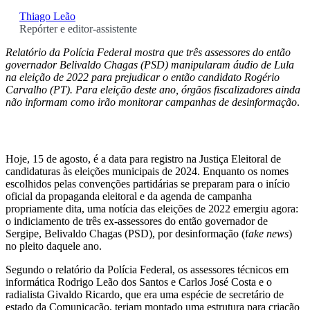
Thiago Leão
Repórter e editor-assistente
Relatório da Polícia Federal mostra que três assessores do então
governador Belivaldo Chagas (PSD) manipularam áudio de Lula
na eleição de 2022 para prejudicar o então candidato Rogério
Carvalho (PT). Para eleição deste ano, órgãos fiscalizadores ainda
não informam como irão monitorar campanhas de desinformação
.
Hoje, 15 de agosto, é a data para registro na Justiça Eleitoral de
candidaturas às eleições municipais de 2024. Enquanto os nomes
escolhidos pelas convenções partidárias se preparam para o início
oficial da propaganda eleitoral e da agenda de campanha
propriamente dita, uma notícia das eleições de 2022 emergiu agora:
o indiciamento de três ex-assessores do então governador de
Sergipe, Belivaldo Chagas (PSD), por desinformação (f
ake news
)
no pleito daquele ano.
Segundo o relatório da Polícia Federal, os assessores técnicos em
informática Rodrigo Leão dos Santos e Carlos José Costa e o
radialista Givaldo Ricardo, que era uma espécie de secretário de
estado da Comunicação, teriam montado uma estrutura para criação