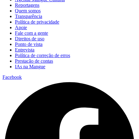
Reportagens
Quem somos
Transparência
Política de privacidade
Apoie
Fale com a gente
Direitos de uso
Ponto de vista
Entrevista
Política de correção de erros
Prestação de contas
IAs na Mangue
Facebook