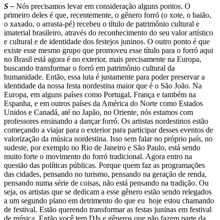
S –
Nós precisamos levar em consideração alguns pontos. O
primeiro deles é que, recentemente, o gênero forró (o xote, o baião,
o xaxado, o arrasta-pé) recebeu o título de patrimônio cultural e
imaterial brasileiro, através do reconhecimento do seu valor artístico
e cultural e de identidade dos festejos juninos. O outro ponto é que
existe esse mesmo grupo que promoveu esse título para o forró aqui
no Brasil está agora é no exterior, mais precisamente na Europa,
buscando transformar o forró em patrimônio cultural da
humanidade. Então, essa luta é justamente para poder preservar a
identidade da nossa festa nordestina maior que é o São João. Na
Europa, em alguns países como Portugal, França e também na
Espanha, e em outros países da América do Norte como Estados
Unidos e Canadá, até no Japão, no Oriente, nós estamos com
professores ensinando a dançar forró. Os artistas nordestinos estão
começando a viajar para o exterior para participar desses eventos de
valorização da música nordestina. Isso sem falar no próprio país, no
sudeste, por exemplo no Rio de Janeiro e São Paulo, está sendo
muito forte o movimento do forró tradicional. Agora entro na
questão das políticas públicas. Porque quem faz as programações
das cidades, pensando no turismo, pensando na geração de renda,
pensando numa série de coisas, não está pensando na tradição. Ou
seja, os artistas que se dedicam a esse gênero estão sendo relegados
a um segundo plano em detrimento do que eu hoje estou chamando
de festival. Estão querendo transformar as festas juninas em festival
de música. Então você tem DJs e gêneros que não fazem parte da