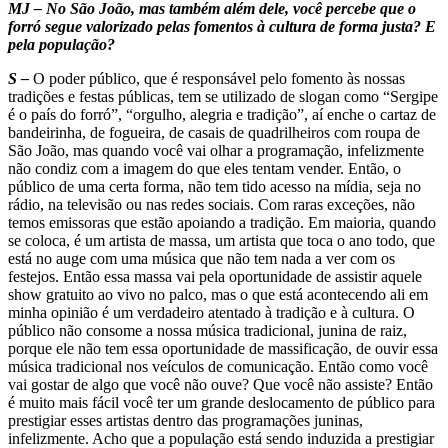
MJ – No São João, mas também além dele, você percebe que o
forró segue valorizado pelas fomentos à cultura de forma justa? E
pela população?
S –
O poder público, que é responsável pelo fomento às nossas
tradições e festas públicas, tem se utilizado de slogan como “Sergipe
é o país do forró”, “orgulho, alegria e tradição”, aí enche o cartaz de
bandeirinha, de fogueira, de casais de quadrilheiros com roupa de
São João, mas quando você vai olhar a programação, infelizmente
não condiz com a imagem do que eles tentam vender. Então, o
público de uma certa forma, não tem tido acesso na mídia, seja no
rádio, na televisão ou nas redes sociais. Com raras exceções, não
temos emissoras que estão apoiando a tradição. Em maioria, quando
se coloca, é um artista de massa, um artista que toca o ano todo, que
está no auge com uma música que não tem nada a ver com os
festejos. Então essa massa vai pela oportunidade de assistir aquele
show gratuito ao vivo no palco, mas o que está acontecendo ali em
minha opinião é um verdadeiro atentado à tradição e à cultura. O
público não consome a nossa música tradicional, junina de raiz,
porque ele não tem essa oportunidade de massificação, de ouvir essa
música tradicional nos veículos de comunicação. Então como você
vai gostar de algo que você não ouve? Que você não assiste? Então
é muito mais fácil você ter um grande deslocamento de público para
prestigiar esses artistas dentro das programações juninas,
infelizmente. Acho que a população está sendo induzida a prestigiar