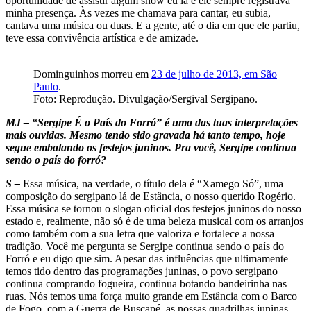
oportunidade de assistir algum show eu ia e ele sempre registrava
minha presença. Às vezes me chamava para cantar, eu subia,
cantava uma música ou duas. E a gente, até o dia em que ele partiu,
teve essa convivência artística e de amizade.
Dominguinhos morreu em
23 de julho de 2013, em São
Paulo
.
Foto: Reprodução. Divulgação/Sergival Sergipano.
MJ – “Sergipe É o País do Forró” é uma das tuas interpretações
mais ouvidas. Mesmo tendo sido gravada há tanto tempo, hoje
segue embalando os festejos juninos. Pra você, Sergipe continua
sendo o país do forró?
S –
Essa música, na verdade, o título dela é “Xamego Só”, uma
composição do sergipano lá de Estância, o nosso querido Rogério.
Essa música se tornou o slogan oficial dos festejos juninos do nosso
estado e, realmente, não só é de uma beleza musical com os arranjos
como também com a sua letra que valoriza e fortalece a nossa
tradição. Você me pergunta se Sergipe continua sendo o país do
Forró e eu digo que sim. Apesar das influências que ultimamente
temos tido dentro das programações juninas, o povo sergipano
continua comprando fogueira, continua botando bandeirinha nas
ruas. Nós temos uma força muito grande em Estância com o Barco
de Fogo, com a Guerra de Buscapé, as nossas quadrilhas juninas