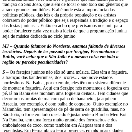
tradição do São João, que além de tocar o ano todo são gêneros que
atraem grandes multidões. E aí é onde está a importância das
políticas públicas, das leis e da própria população e os artistas
cobrarem do poder público que seja respeitada a tradição e o espaço
das festas juninas. . Então eu acho que precisamos nos unir para
poder fortalecer cada vez mais a ideia de que a programação junina
seja de música dedicada ao ciclo junino.
MJ – Quando falamos do Nordeste, estamos falando de diversos
territórios. Depois de ter passado por Sergipe, Pernambuco e
Bahia, você acha que o São João é a mesma coisa em toda a
região ou percebe peculiaridades?
S –
Os festejos juninos não são só uma música. Eles têm a fogueira,
a tradição das bandeirinhas, dos licores… São nove estados
nordestinos. Na Bahia, por exemplo, eles têm um sistema diferente
de montar a fogueira. Aqui em Sergipe nós montamos a fogueira em
pé, lá na Bahia eles montam uma fogueira deitada. Tem cidades que
decoram os arraiás de rua com palha de bananeira, já aqui em
Aracaju, por exemplo, é com palha de coqueiro. Outro exemplo: no
Maranhão, tem apresentações de pé de serra de quadrilha, mas, no
São João, o forte em todo o estado é justamente o Bumba Meu Boi.
Na Paraíba, tem uma força muito grande dos forrozeiros e dos
emboladores de coco, como também em Alagoas tem a dos
repentistas. Em Pernambuco tem a presença, em algumas cidades