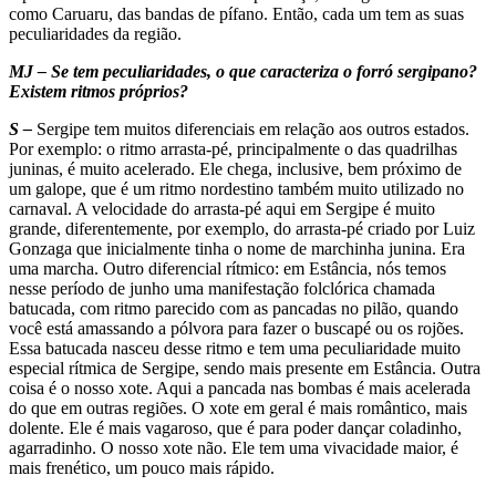
como Caruaru, das bandas de pífano. Então, cada um tem as suas
peculiaridades da região.
MJ – Se tem peculiaridades, o que caracteriza o forró sergipano?
Existem ritmos próprios?
S –
Sergipe tem muitos diferenciais em relação aos outros estados.
Por exemplo: o ritmo arrasta-pé, principalmente o das quadrilhas
juninas, é muito acelerado. Ele chega, inclusive, bem próximo de
um galope, que é um ritmo nordestino também muito utilizado no
carnaval. A velocidade do arrasta-pé aqui em Sergipe é muito
grande, diferentemente, por exemplo, do arrasta-pé criado por Luiz
Gonzaga que inicialmente tinha o nome de marchinha junina. Era
uma marcha. Outro diferencial rítmico: em Estância, nós temos
nesse período de junho uma manifestação folclórica chamada
batucada, com ritmo parecido com as pancadas no pilão, quando
você está amassando a pólvora para fazer o buscapé ou os rojões.
Essa batucada nasceu desse ritmo e tem uma peculiaridade muito
especial rítmica de Sergipe, sendo mais presente em Estância. Outra
coisa é o nosso xote. Aqui a pancada nas bombas é mais acelerada
do que em outras regiões. O xote em geral é mais romântico, mais
dolente. Ele é mais vagaroso, que é para poder dançar coladinho,
agarradinho. O nosso xote não. Ele tem uma vivacidade maior, é
mais frenético, um pouco mais rápido.