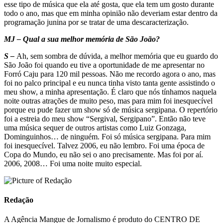
esse tipo de música que ela até gosta, que ela tem um gosto durante
todo o ano, mas que em minha opinião não deveriam estar dentro da
programação junina por se tratar de uma descaracterização.
MJ – Qual a sua melhor memória de São João?
S –
Ah, sem sombra de dúvida, a melhor memória que eu guardo do
São João foi quando eu tive a oportunidade de me apresentar no
Forró Caju para 120 mil pessoas. Não me recordo agora o ano, mas
foi no palco principal e eu nunca tinha visto tanta gente assistindo o
meu show, a minha apresentação. É claro que nós tínhamos naquela
noite outras atrações de muito peso, mas para mim foi inesquecível
porque eu pude fazer um show só de música sergipana. O repertório
foi a estreia do meu show “Sergival, Sergipano”. Então não teve
uma música sequer de outros artistas como Luiz Gonzaga,
Dominguinhos… de ninguém. Foi só música sergipana. Para mim
foi inesquecível. Talvez 2006, eu não lembro. Foi uma época de
Copa do Mundo, eu não sei o ano precisamente. Mas foi por aí.
2006, 2008… Foi uma noite muito especial.
Redação
A Agência Mangue de Jornalismo é produto do CENTRO DE