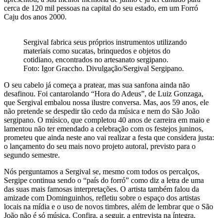
cerca de 120 mil pessoas na capital do seu estado, em um Forró
Caju dos anos 2000.
Sergival fabrica seus próprios instrumentos utilizando
materiais como sucatas, brinquedos e objetos do
cotidiano, encontrados no artesanato sergipano.
Foto: Igor Graccho. Divulgação/Sergival Sergipano.
O seu cabelo já começa a pratear, mas sua sanfona ainda não
desafinou. Foi cantarolando “Hora do Adeus”, de Luiz Gonzaga,
que Sergival embalou nossa ilustre conversa. Mas, aos 59 anos, ele
não pretende se despedir tão cedo da música e nem do São João
sergipano. O músico, que completou 40 anos de carreira em maio e
lamentou não ter emendado a celebração com os festejos juninos,
prometeu que ainda neste ano vai realizar a festa que considera justa:
o lançamento do seu mais novo projeto autoral, previsto para o
segundo semestre.
Nós perguntamos a Sergival se, mesmo com todos os percalços,
Sergipe continua sendo o “país do forró” como diz a letra de uma
das suas mais famosas interpretações. O artista também falou da
amizade com Dominguinhos, refletiu sobre o espaço dos artistas
locais na mídia e o uso de novos timbres, além de lembrar que o São
João não é só música. Confira, a seguir, a entrevista na íntegra.