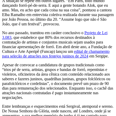
A situação se repete em outros lugares. “Em Paris, todo mundo
dançando forró-pé-de-serra. E aqui a gente botando Alok, que eu
amo. Mas, eu acho que cada coisa na sua coisa”, pontuou a cantora
Elba Ramalho em entrevista coletiva realizada durante sua passagem
por João Pessoa, no último dia 20. “Assume logo que não é São
João, que é um festival”, provocou.
No ano passado, tramitou em caráter conclusivo o
Projeto de Lei
3.083
, que estabelece que 80% dos recursos destinados à
contratação de artistas e conjuntos musicais sejam usados para
financiar apresentações de forró. Em abril deste ano, a Fundação de
Cultura e Arte Aperipê (Funcap) lançou um
edital de chamamento
para seleção de atrações nos festejos juninos de 2024
em Sergipe.
Apesar de convocar a candidatura de grupos tradicionais como
“trios pé de serra, artistas, grupos e bandas de forró, repentistas e
violeiros, oficineiros da área cênica com conteúdo relacionado aos
saberes e fazeres juninos, quadrilhas juninas, grupos folclóricos ou
parafolclóricos e cordelistas”, o documento prevê um prazo de 90
dias para remuneração dos selecionados. Enquanto isso, o cachê das
atrações nacionais contratadas é pago instantaneamente nas
negociações.
Entre lembranças e esquecimentos está Sergival, atemporal e sereno.
De Nossa Senhora da Glória, onde nasceu, até Londres, onde já se
apresentou, a sua melhor memória de junho é já ter cantado para