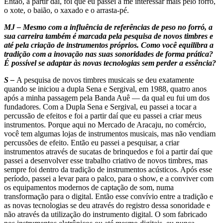
Então, a partir daí, foi que eu passei a me interessar mais pelo forró,
o xote, o baião, o xaxado e o arrasta-pé.
MJ – Mesmo com a influência de referências de peso no forró, a
sua carreira também é marcada pela pesquisa de novos timbres e
até pela criação de instrumentos próprios. Como você equilibra a
tradição com a inovação nas suas sonoridades de forma prática?
É possível se adaptar às novas tecnologias sem perder a essência?
S –
A pesquisa de novos timbres musicais se deu exatamente
quando se iniciou a dupla Sena e Sergival, em 1988, quatro anos
após a minha passagem pela Banda Auê — da qual eu fui um dos
fundadores. Com a Dupla Sena e Sergival, eu passei a tocar a
percussão de efeitos e foi a partir daí que eu passei a criar meus
instrumentos. Porque aqui no Mercado de Aracaju, no comércio,
você tem algumas lojas de instrumentos musicais, mas não vendiam
percussões de efeito. Então eu passei a pesquisar, a criar
instrumentos através de sucatas de brinquedos e foi a partir daí que
passei a desenvolver esse trabalho criativo de novos timbres, mas
sempre foi dentro da tradição de instrumentos acústicos. Após esse
período, passei a levar para o palco, para o show, e a conviver com
os equipamentos modernos de captação de som, numa
transformação para o digital. Então esse convívio entre a tradição e
as novas tecnologias se deu através do registro dessa sonoridade e
não através da utilização do instrumento digital. O som fabricado