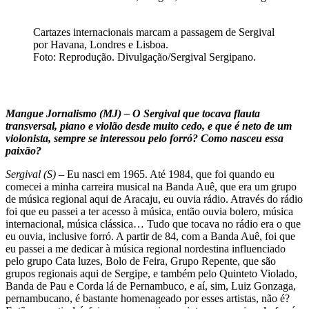
Cartazes internacionais marcam a passagem de Sergival
por Havana, Londres e Lisboa.
Foto: Reprodução. Divulgação/Sergival Sergipano.
Mangue Jornalismo (MJ) – O Sergival que tocava flauta
transversal, piano e violão desde muito cedo, e que é neto de um
violonista, sempre se interessou pelo forró? Como nasceu essa
paixão?
Sergival (S) –
Eu nasci em 1965. Até 1984, que foi quando eu
comecei a minha carreira musical na Banda Auê, que era um grupo
de música regional aqui de Aracaju, eu ouvia rádio. Através do rádio
foi que eu passei a ter acesso à música, então ouvia bolero, música
internacional, música clássica… Tudo que tocava no rádio era o que
eu ouvia, inclusive forró. A partir de 84, com a Banda Auê, foi que
eu passei a me dedicar à música regional nordestina influenciado
pelo grupo Cata luzes, Bolo de Feira, Grupo Repente, que são
grupos regionais aqui de Sergipe, e também pelo Quinteto Violado,
Banda de Pau e Corda lá de Pernambuco, e aí, sim, Luiz Gonzaga,
pernambucano, é bastante homenageado por esses artistas, não é?