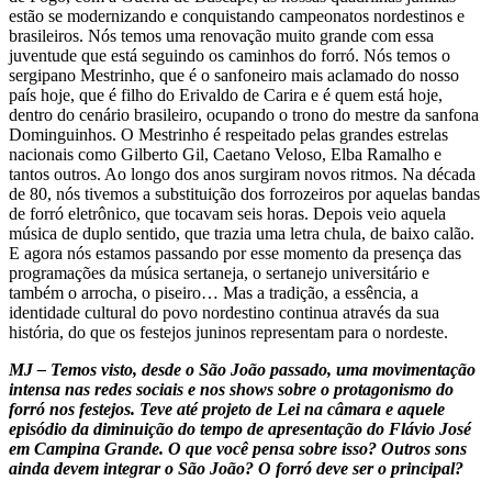
estão se modernizando e conquistando campeonatos nordestinos e
brasileiros. Nós temos uma renovação muito grande com essa
juventude que está seguindo os caminhos do forró. Nós temos o
sergipano Mestrinho, que é o sanfoneiro mais aclamado do nosso
país hoje, que é filho do Erivaldo de Carira e é quem está hoje,
dentro do cenário brasileiro, ocupando o trono do mestre da sanfona
Dominguinhos. O Mestrinho é respeitado pelas grandes estrelas
nacionais como Gilberto Gil, Caetano Veloso, Elba Ramalho e
tantos outros. Ao longo dos anos surgiram novos ritmos. Na década
de 80, nós tivemos a substituição dos forrozeiros por aquelas bandas
de forró eletrônico, que tocavam seis horas. Depois veio aquela
música de duplo sentido, que trazia uma letra chula, de baixo calão.
E agora nós estamos passando por esse momento da presença das
programações da música sertaneja, o sertanejo universitário e
também o arrocha, o piseiro… Mas a tradição, a essência, a
identidade cultural do povo nordestino continua através da sua
história, do que os festejos juninos representam para o nordeste.
MJ – Temos visto, desde o São João passado, uma movimentação
intensa nas redes sociais e nos shows sobre o protagonismo do
forró nos festejos. Teve até projeto de Lei na câmara e aquele
episódio da diminuição do tempo de apresentação do Flávio José
em Campina Grande. O que você pensa sobre isso? Outros sons
ainda devem integrar o São João? O forró deve ser o principal?