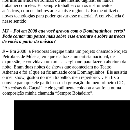
nos instrumentos eletrônicos ou até mesmo digitais, eu nunca
trabalhei com eles. Eu sempre trabalhei com os instrumentos
acústicos, com os timbres artesanais e regionais. Eu me utilizei das
novas tecnologias para poder gravar esse material. A convivência é
nesse sentido.
MJ – Foi em 2008 que você gravou com o Dominguinhos, certo?
Pode contar um pouco mais sobre esse encontro e sobre as trocas
de vocês a partir da música?
S –
Em 2008, a Petrobras Sergipe tinha um projeto chamado Projeto
Petrobras de Música, em que ela trazia um artista nacional, de
expressão, e convidava um artista sergipano para fazer a abertura da
noite. Eram duas noites de shows que aconteciam no Teatro
Atheneu e foi aí que eu fiz amizade com Dominguinhos. Ele assistiu
o meu show, gostou do meu trabalho, meu repertório… Eu fiz o
convite para que ele participasse da gravação do meu primeiro CD,
“As coisas do Caçuá”, e ele gentilmente colocou a sanfona numa
composição minha chamada “Sempre Boiadeiro”.